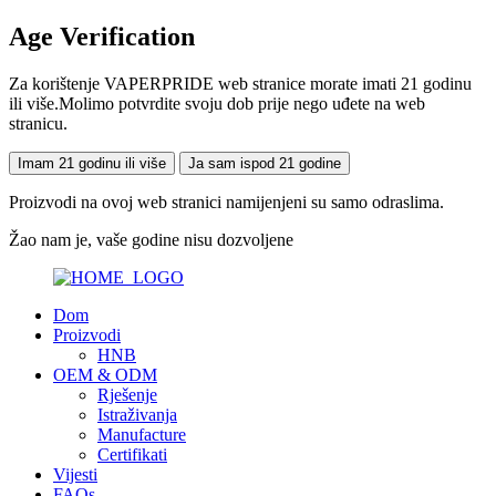
Age Verification
Za korištenje VAPERPRIDE web stranice morate imati 21 godinu
ili više.Molimo potvrdite svoju dob prije nego uđete na web
stranicu.
Imam 21 godinu ili više
Ja sam ispod 21 godine
Proizvodi na ovoj web stranici namijenjeni su samo odraslima.
Žao nam je, vaše godine nisu dozvoljene
Dom
Proizvodi
HNB
OEM & ODM
Rješenje
Istraživanja
Manufacture
Certifikati
Vijesti
FAQs