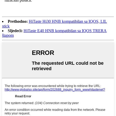
različitih pušača.
Prethodno:
HiTaste Hi30 HNB kompatibilan sa IQOS, LIL
stick
Sljedeći:
HiTaste E40 HNB kompatibilan sa IQOS TRERA
štapom