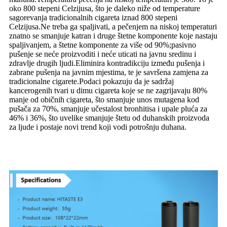
oko 800 stepeni Celzijusa, što je daleko niže od temperature
sagorevanja tradicionalnih cigareta iznad 800 stepeni
Celzijusa.Ne treba ga spaljivati, a pečenjem na niskoj temperaturi
znatno se smanjuje katran i druge štetne komponente koje nastaju
spaljivanjem, a štetne komponente za više od 90%;pasivno
pušenje se neće proizvoditi i neće uticati na javnu sredinu i
zdravlje drugih ljudi.Eliminira kontradikciju između pušenja i
zabrane pušenja na javnim mjestima, te je savršena zamjena za
tradicionalne cigarete.Podaci pokazuju da je sadržaj
kancerogenih tvari u dimu cigareta koje se ne zagrijavaju 80%
manje od običnih cigareta, što smanjuje unos mutagena kod
pušača za 70%, smanjuje učestalost bronhitisa i upale pluća za
46% i 36%, što uvelike smanjuje štetu od duhanskih proizvoda
za ljude i postaje novi trend koji vodi potrošnju duhana.