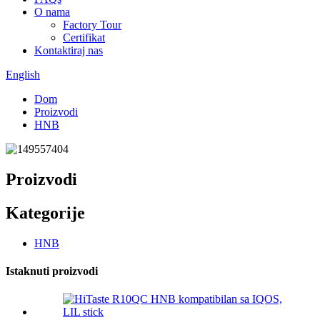
O nama
Factory Tour
Certifikat
Kontaktiraj nas
English
Dom
Proizvodi
HNB
Proizvodi
Kategorije
HNB
Istaknuti proizvodi