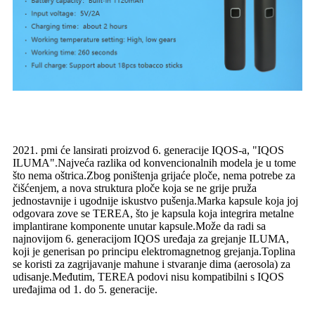
2021. pmi će lansirati proizvod 6. generacije IQOS-a, "IQOS
ILUMA".Najveća razlika od konvencionalnih modela je u tome
što nema oštrica.Zbog poništenja grijaće ploče, nema potrebe za
čišćenjem, a nova struktura ploče koja se ne grije pruža
jednostavnije i ugodnije iskustvo pušenja.Marka kapsule koja joj
odgovara zove se TEREA, što je kapsula koja integrira metalne
implantirane komponente unutar kapsule.Može da radi sa
najnovijom 6. generacijom IQOS uređaja za grejanje ILUMA,
koji je generisan po principu elektromagnetnog grejanja.Toplina
se koristi za zagrijavanje mahune i stvaranje dima (aerosola) za
udisanje.Međutim, TEREA podovi nisu kompatibilni s IQOS
uređajima od 1. do 5. generacije.