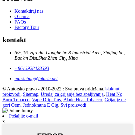
Kontaktiraj nas
O nama
FAQs
Factory Tour
kontakt
6/F, 16. zgrada, Gonghe br. 8 Industrial Area, Shajing St.,
Bao'an Dist.ShenZhen City, Kina
+8613928423393
marketing@hitaste.net
© Autorsko pravo - 2010-2022 : Sva prava pridržana.
Istaknuti
proizvodi
,
Sitemap
,
Uređaj za grijanje bez spaljivanja
,
Heat No
Burn Tobacco
,
Vape Drip Tips
,
Blade Heat Tobacco
,
Grijanje ne
gori Oem
,
Jednokratna E Cig
,
Svi proizvodi
Pošaljite e-mail
x