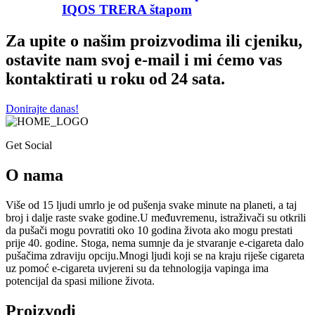
IQOS TRERA štapom
Za upite o našim proizvodima ili cjeniku,
ostavite nam svoj e-mail i mi ćemo vas
kontaktirati u roku od 24 sata.
Donirajte danas!
Get Social
O nama
Više od 15 ljudi umrlo je od pušenja svake minute na planeti, a taj
broj i dalje raste svake godine.U međuvremenu, istraživači su otkrili
da pušači mogu povratiti oko 10 godina života ako mogu prestati
prije 40. godine. Stoga, nema sumnje da je stvaranje e-cigareta dalo
pušačima zdraviju opciju.Mnogi ljudi koji se na kraju riješe cigareta
uz pomoć e-cigareta uvjereni su da tehnologija vapinga ima
potencijal da spasi milione života.
Proizvodi