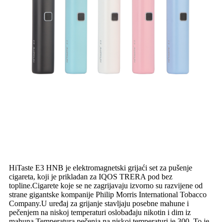
HiTaste E3 HNB je elektromagnetski grijaći set za pušenje
cigareta, koji je prikladan za IQOS TRERA pod bez
topline.Cigarete koje se ne zagrijavaju izvorno su razvijene od
strane gigantske kompanije Philip Morris International Tobacco
Company.U uređaj za grijanje stavljaju posebne mahune i
pečenjem na niskoj temperaturi oslobađaju nikotin i dim iz
mahuna.Temperatura pečenja na niskoj temperaturi je 300. To je